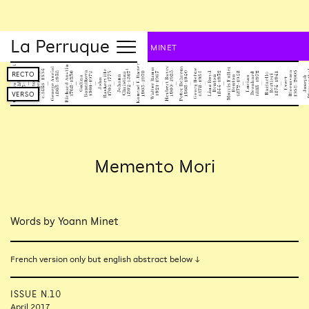
La Perruque
N.10 – Petite mort,
YOANN MINET
RECTO
VERSO
Memento Mori
Words by Yoann Minet
French version only but english abstract below ↓
ISSUE N.10
April 2017